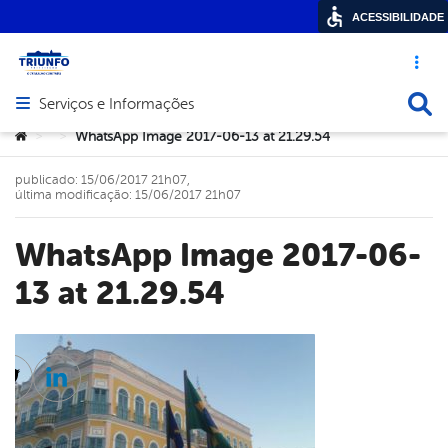
ACESSIBILIDADE
Acesso ráp
Busca
Serviços e Informações
Abrir menu principal de navegação
Você está aqui:
WhatsApp Image 2017-06-13 at 21.29.54
>
>
publicado: 15/06/2017 21h07,
última modificação: 15/06/2017 21h07
WhatsApp Image 2017-06-
13 at 21.29.54
cebook
Twitter
Linkedin