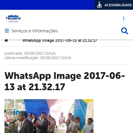
ACESSIBILIDADE
Acesso ráp
Busca
Serviços e Informações
Abrir menu principal de navegação
Você está aqui:
WhatsApp Image 2017-06-13 at 21.32.17
>
>
publicado: 15/06/2017 21h14,
última modificação: 15/06/2017 21h14
WhatsApp Image 2017-06-
13 at 21.32.17
cebook
Twitter
Linkedin