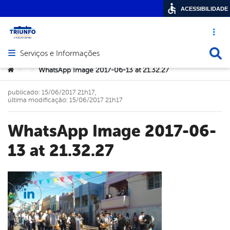
ACESSIBILIDADE
Acesso ráp
Busca
Serviços e Informações
Abrir menu principal de navegação
Você está aqui:
WhatsApp Image 2017-06-13 at 21.32.27
>
>
publicado: 15/06/2017 21h17,
última modificação: 15/06/2017 21h17
WhatsApp Image 2017-06-
13 at 21.32.27
cebook
Twitter
Linkedin