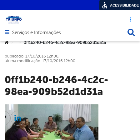
ACESSIBILIDADE
Acesso ráp
Busca
Serviços e Informações
Abrir menu principal de navegação
Você está aqui:
0ff1b240-b246-4c2c-98ea-909b52d1d31a
>
>
publicado: 17/10/2016 12h00,
última modificação: 17/10/2016 12h00
0ff1b240-b246-4c2c-
98ea-909b52d1d31a
cebook
Twitter
Linkedin