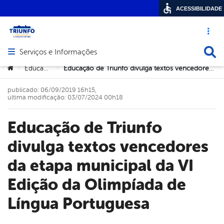
ACESSIBILIDADE
Acesso ráp
Busca
Serviços e Informações
Abrir menu principal de navegação
Você está aqui:
Educação
Educação de Triunfo divulga textos vencedores da etapa municipal da VI Edição da Olimpíada de Língua Portuguesa
>
>
publicado: 06/09/2019 16h15,
última modificação: 03/07/2024 00h18
Educação de Triunfo
divulga textos vencedores
da etapa municipal da VI
Edição da Olimpíada de
Língua Portuguesa