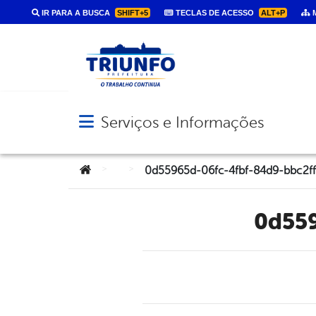
IR PARA A BUSCA
SHIFT+5
TECLAS DE ACESSO
ALT+P
M
Serviços e Informações
Abrir menu principal de navegação
Você está aqui:
>
>
0d55965d-06fc-4fbf-84d9-bbc2f
0d55