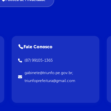
Fale Conosco
(87) 99105-1365
gabinete@triunfo.pe.gov.br;
triunfoprefeitura@gmail.com