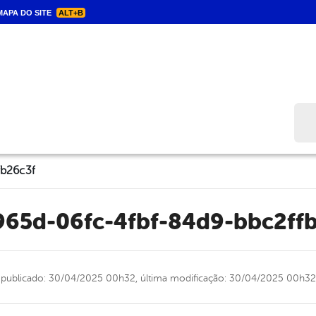
APA DO SITE
ALT+B
Bus
fb26c3f
965d-06fc-4fbf-84d9-bbc2ff
publicado: 30/04/2025 00h32,
última modificação: 30/04/2025 00h32