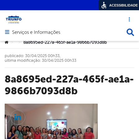
ACESSIBILIDADE
Acesso ráp
Busca
Serviços e Informações
Abrir menu principal de navegação
Você está aqui:
8a8695ed-227a-465f-ae1a-9866b7093d8b
>
>
publicado: 30/04/2025 00h33,
última modificação: 30/04/2025 00h33
8a8695ed-227a-465f-ae1a-
9866b7093d8b
cebook
Twitter
Linkedin