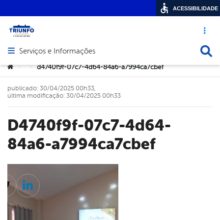
ACESSIBILIDADE
Acesso ráp
Busca
Serviços e Informações
Abrir menu principal de navegação
Você está aqui:
d4740f9f-07c7-4d64-84a6-a7994ca7cbef
>
>
publicado: 30/04/2025 00h33,
última modificação: 30/04/2025 00h33
d4740f9f-07c7-4d64-
84a6-a7994ca7cbef
cebook
Twitter
Linkedin