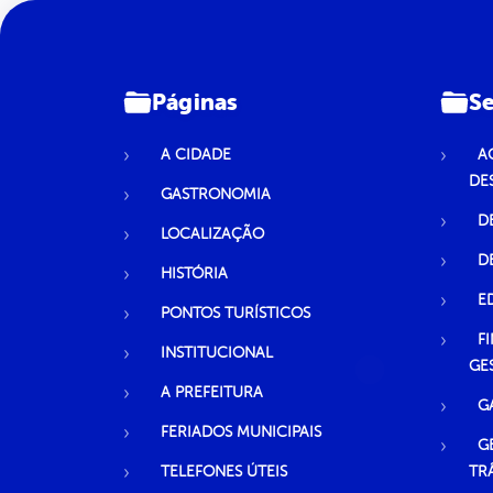
Páginas
Se
A CIDADE
A
DE
GASTRONOMIA
D
LOCALIZAÇÃO
D
HISTÓRIA
E
PONTOS TURÍSTICOS
F
INSTITUCIONAL
GE
A PREFEITURA
G
FERIADOS MUNICIPAIS
G
TELEFONES ÚTEIS
TR