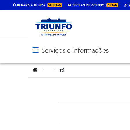
IR PARA A BUSCA
SHIFT+5
TECLAS DE ACESSO
ALT+P
M
Serviços e Informações
Abrir menu principal de navegação
Você está aqui:
>
>
s3