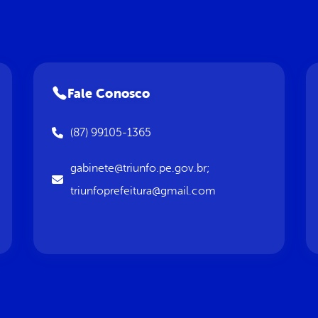
Fale Conosco
(87) 99105-1365
gabinete@triunfo.pe.gov.br;
triunfoprefeitura@gmail.com