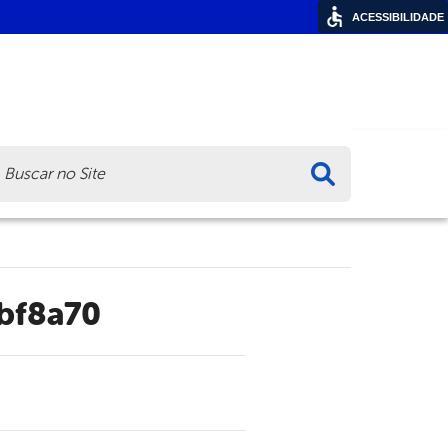
ACESSIBILIDADE
ca
bf8a70