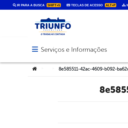
IR PARA A BUSCA
SHIFT+5
TECLAS DE ACESSO
ALT+P
M
Serviços e Informações
Abrir menu principal de navegação
Você está aqui:
>
>
8e585511-42ac-4609-b092-ba62
8e58