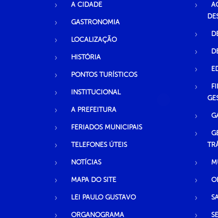
A CIDADE
A
DE
GASTRONOMIA
D
LOCALIZAÇÃO
D
HISTÓRIA
E
PONTOS TURÍSTICOS
F
INSTITUCIONAL
GE
A PREFEITURA
G
FERIADOS MUNICIPAIS
G
TELEFONES ÚTEIS
TR
NOTÍCIAS
M
MAPA DO SITE
O
LEI PAULO GUSTAVO
S
ORGANOGRAMA
S