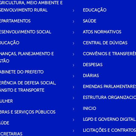
GRICULTURA, MEIO AMBIENTE E
SENVOLVIMENTO RURAL
EDUCAÇÃO
EPARTAMENTOS
SAÚDE
ESENVOLVIMENTO SOCIAL
ATOS NORMATIVOS
DUCAÇÃO
CENTRAL DE DÚVIDAS
INANÇAS, PLANEJAMENTO E
CONVÊNIOS E TRANSFERÊ
STÃO
DESPESAS
ABINETE DO PREFEITO
DIÁRIAS
ERÊNCIA DE DEFESA SOCIAL,
EMENDAS PARLAMENTARE
ÂNSITO E TRANSPORTE
ESTRUTURA ORGANIZACI
ULHER
INICIO
BRAS E SERVIÇOS PÚBLICOS
LGPD E GOVERNO DIGITAL
AÚDE
LICITAÇÕES E CONTRATOS
ECRETARIAS