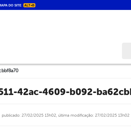
APA DO SITE
ALT+B
Bus
cbbf8a70
5511-42ac-4609-b092-ba62cb
publicado: 27/02/2025 13h02,
última modificação: 27/02/2025 13h02