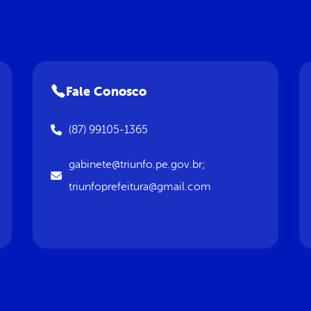
Fale Conosco
(87) 99105-1365
gabinete@triunfo.pe.gov.br;
triunfoprefeitura@gmail.com