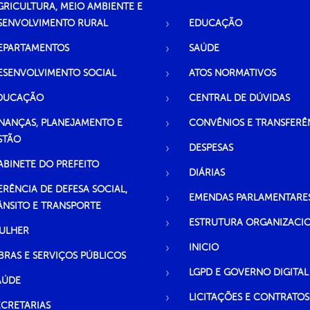
GRICULTURA, MEIO AMBIENTE E
SENVOLVIMENTO RURAL
EDUCAÇÃO
EPARTAMENTOS
SAÚDE
ESENVOLVIMENTO SOCIAL
ATOS NORMATIVOS
DUCAÇÃO
CENTRAL DE DÚVIDAS
INANÇAS, PLANEJAMENTO E
CONVÊNIOS E TRANSFERÊ
STÃO
DESPESAS
ABINETE DO PREFEITO
DIÁRIAS
ERÊNCIA DE DEFESA SOCIAL,
EMENDAS PARLAMENTARE
ÂNSITO E TRANSPORTE
ESTRUTURA ORGANIZACI
ULHER
INICIO
BRAS E SERVIÇOS PÚBLICOS
LGPD E GOVERNO DIGITAL
AÚDE
LICITAÇÕES E CONTRATOS
ECRETARIAS