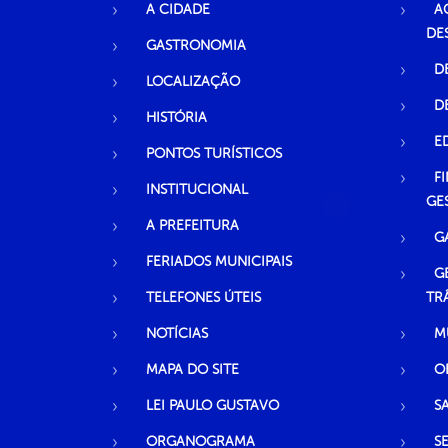
A CIDADE
A
DE
GASTRONOMIA
D
LOCALIZAÇÃO
D
HISTÓRIA
E
PONTOS TURÍSTICOS
F
INSTITUCIONAL
GE
A PREFEITURA
G
FERIADOS MUNICIPAIS
G
TELEFONES ÚTEIS
TR
NOTÍCIAS
M
MAPA DO SITE
O
LEI PAULO GUSTAVO
S
ORGANOGRAMA
S