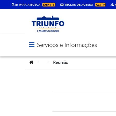
IR PARA A BUSCA
SHIFT+5
TECLAS DE ACESSO
ALT+P
M
Serviços e Informações
Abrir menu principal de navegação
Você está aqui:
>
>
Reunião