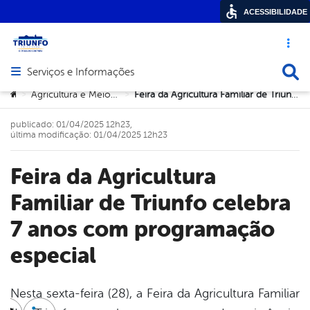
ACESSIBILIDADE
Acesso ráp
Busca
Serviços e Informações
Abrir menu principal de navegação
Você está aqui:
Agricultura e Meio Ambiente
Feira da Agricultura Familiar de Triunfo celebra 7 anos com programação especial
>
>
publicado: 01/04/2025 12h23,
última modificação: 01/04/2025 12h23
Feira da Agricultura
Familiar de Triunfo celebra
7 anos com programação
especial
Nesta sexta-feira (28), a Feira da Agricultura Familiar