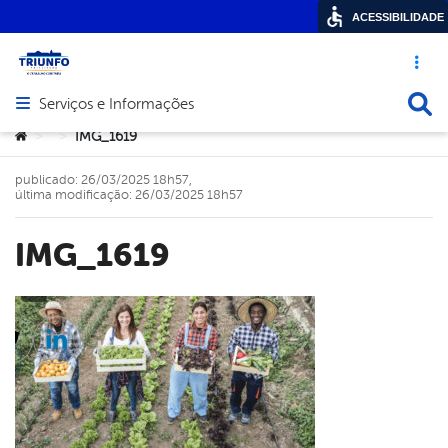
ACESSIBILIDADE
Acesso ráp
Busca
Serviços e Informações
Abrir menu principal de navegação
Você está aqui:
IMG_1619
>
>
publicado: 26/03/2025 18h57,
última modificação: 26/03/2025 18h57
IMG_1619
cebook
Twitter
Linkedin