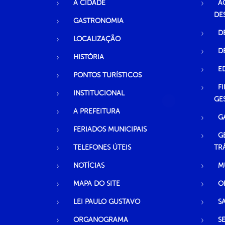
A CIDADE
A
DE
GASTRONOMIA
D
LOCALIZAÇÃO
D
HISTÓRIA
E
PONTOS TURÍSTICOS
F
INSTITUCIONAL
GE
A PREFEITURA
G
FERIADOS MUNICIPAIS
G
TELEFONES ÚTEIS
TR
NOTÍCIAS
M
MAPA DO SITE
O
LEI PAULO GUSTAVO
S
ORGANOGRAMA
S