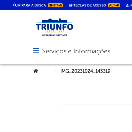
IR PARA A BUSCA
SHIFT+5
TECLAS DE ACESSO
ALT+P
M
Serviços e Informações
Abrir menu principal de navegação
Você está aqui:
>
>
IMG_20231024_143319