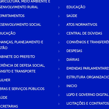
GRICULTURA, MEIO AMBIENTE E
SENVOLVIMENTO RURAL
EDUCAÇÃO
EPARTAMENTOS
SAÚDE
ESENVOLVIMENTO SOCIAL
ATOS NORMATIVOS
DUCAÇÃO
CENTRAL DE DÚVIDAS
INANÇAS, PLANEJAMENTO E
CONVÊNIOS E TRANSFERÊ
STÃO
DESPESAS
ABINETE DO PREFEITO
DIÁRIAS
ERÊNCIA DE DEFESA SOCIAL,
EMENDAS PARLAMENTARE
ÂNSITO E TRANSPORTE
ESTRUTURA ORGANIZACI
ULHER
INICIO
BRAS E SERVIÇOS PÚBLICOS
LGPD E GOVERNO DIGITAL
AÚDE
LICITAÇÕES E CONTRATOS
ECRETARIAS