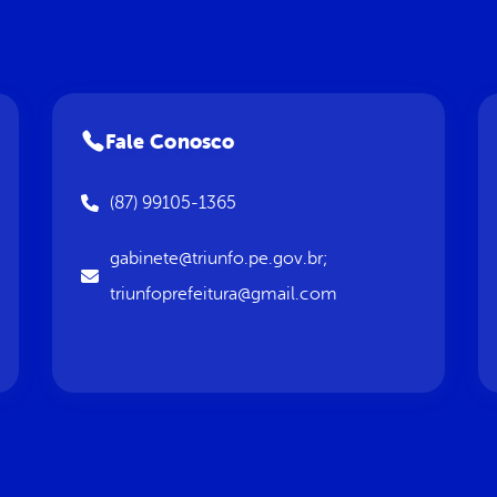
Fale Conosco
(87) 99105-1365
gabinete@triunfo.pe.gov.br;
triunfoprefeitura@gmail.com