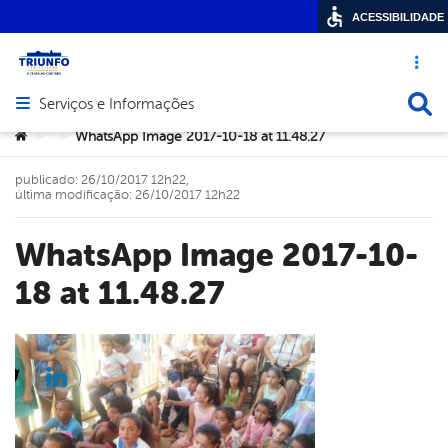
ACESSIBILIDADE
Acesso ráp
Busca
Serviços e Informações
Abrir menu principal de navegação
Você está aqui:
WhatsApp Image 2017-10-18 at 11.48.27
>
>
publicado: 26/10/2017 12h22,
última modificação: 26/10/2017 12h22
WhatsApp Image 2017-10-
18 at 11.48.27
cebook
Twitter
Linkedin