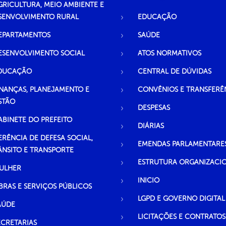
GRICULTURA, MEIO AMBIENTE E
SENVOLVIMENTO RURAL
EDUCAÇÃO
EPARTAMENTOS
SAÚDE
ESENVOLVIMENTO SOCIAL
ATOS NORMATIVOS
DUCAÇÃO
CENTRAL DE DÚVIDAS
INANÇAS, PLANEJAMENTO E
CONVÊNIOS E TRANSFERÊ
STÃO
DESPESAS
ABINETE DO PREFEITO
DIÁRIAS
ERÊNCIA DE DEFESA SOCIAL,
EMENDAS PARLAMENTARE
ÂNSITO E TRANSPORTE
ESTRUTURA ORGANIZACI
ULHER
INICIO
BRAS E SERVIÇOS PÚBLICOS
LGPD E GOVERNO DIGITAL
AÚDE
LICITAÇÕES E CONTRATOS
ECRETARIAS