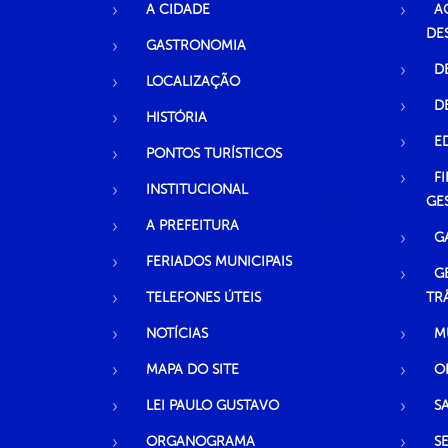
A CIDADE
A
DE
GASTRONOMIA
D
LOCALIZAÇÃO
D
HISTÓRIA
E
PONTOS TURÍSTICOS
F
INSTITUCIONAL
GE
A PREFEITURA
G
FERIADOS MUNICIPAIS
G
TELEFONES ÚTEIS
TR
NOTÍCIAS
M
MAPA DO SITE
O
LEI PAULO GUSTAVO
S
ORGANOGRAMA
S