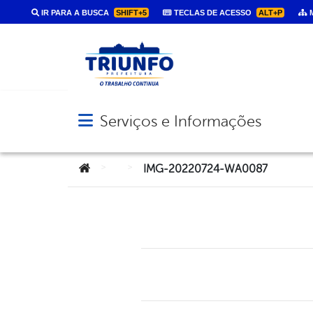
IR PARA A BUSCA
SHIFT+5
TECLAS DE ACESSO
ALT+P
M
Serviços e Informações
Abrir menu principal de navegação
Você está aqui:
>
>
IMG-20220724-WA0087