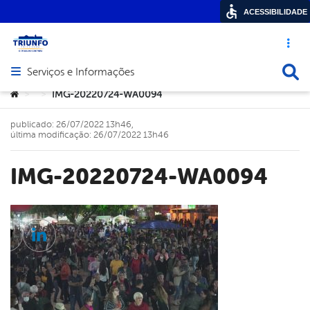
ACESSIBILIDADE
Acesso ráp
Busca
Serviços e Informações
Abrir menu principal de navegação
Você está aqui:
IMG-20220724-WA0094
>
>
publicado: 26/07/2022 13h46,
última modificação: 26/07/2022 13h46
IMG-20220724-WA0094
cebook
Twitter
Linkedin