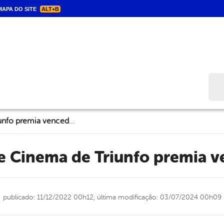
APA DO SITE
ALT+B
Bus
Festival de Cinema de Triunfo premia vencedores
 de Cinema de Triunfo premia 
publicado: 11/12/2022 00h12,
última modificação: 03/07/2024 00h09