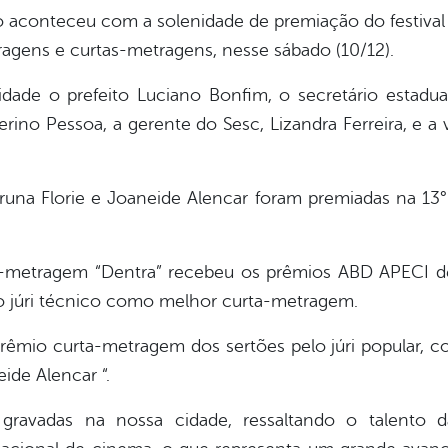
aconteceu com a solenidade de premiação do festival e 
ragens e curtas-metragens, nesse sábado (10/12).
dade o prefeito Luciano Bonfim, o secretário estadua
ino Pessoa, a gerente do Sesc, Lizandra Ferreira, e a 
runa Florie e Joaneide Alencar foram premiadas na 13
a-metragem “Dentra” recebeu os prêmios ABD APECI 
 júri técnico como melhor curta-metragem.
êmio curta-metragem dos sertões pelo júri popular, co
ide Alencar “.
ravadas na nossa cidade, ressaltando o talento da