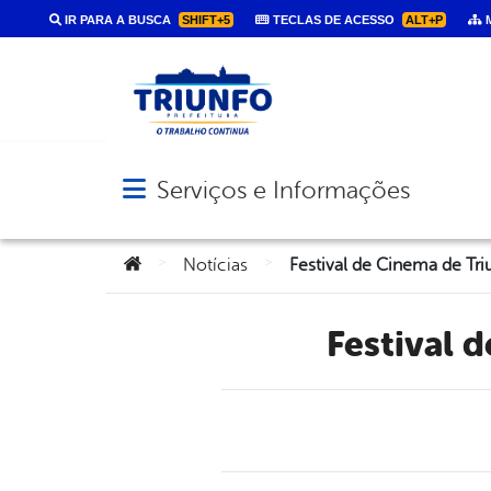
IR PARA A BUSCA
SHIFT+5
TECLAS DE ACESSO
ALT+P
M
Serviços e Informações
Abrir menu principal de navegação
Você está aqui:
>
>
Notícias
Festival