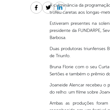
A culminância da programação 
Facebook
Twitter
Linkedin
troféu caretas aos longas-met
Estiveram presentes na soleni
presidente da FUNDARPE, Sever
Barbosa.
Duas produtoras triunfenses B
de Triunfo.
Bruna Florie com o seu Curt
Sertões e também o prêmio do
Joaneide Alencar recebeu o pr
do relho: um filme sobre Joane
Ambas as produções foram g