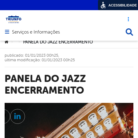
ACESSIBILIDADE
Acesso ráp
Busca
Serviços e Informações
Abrir menu principal de navegação
Você está aqui:
PANELA DO JAZZ ENCERRAMENTO
>
>
publicado: 01/01/2023 00h25,
última modificação: 01/01/2023 00h25
PANELA DO JAZZ
ENCERRAMENTO
Tocador
de
cebook
Twitter
Linkedin
vídeo