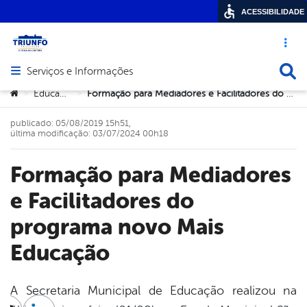
ACESSIBILIDADE
Acesso ráp
Busca
Serviços e Informações
Abrir menu principal de navegação
Você está aqui:
Educação
Formação para Mediadores e Facilitadores do programa novo Mais Educação
>
>
publicado: 05/08/2019 15h51,
última modificação: 03/07/2024 00h18
Formação para Mediadores
e Facilitadores do
programa novo Mais
Educação
A Secretaria Municipal de Educação realizou na