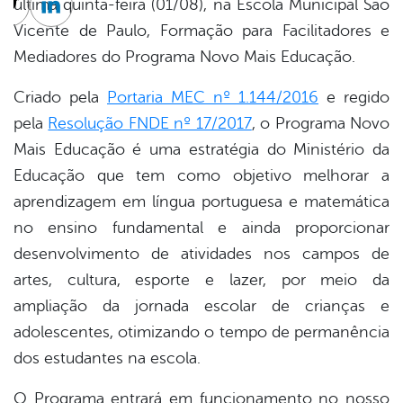
última quinta-feira (01/08), na Escola Municipal São
cebook
Twitter
Linkedin
Vicente de Paulo, Formação para Facilitadores e
Mediadores do Programa Novo Mais Educação.
Criado pela
Portaria MEC nº 1.144/2016
e regido
pela
Resolução FNDE nº 17/2017
, o Programa Novo
Mais Educação é uma estratégia do Ministério da
Educação que tem como objetivo melhorar a
aprendizagem em língua portuguesa e matemática
no ensino fundamental e ainda proporcionar
desenvolvimento de atividades nos campos de
artes, cultura, esporte e lazer, por meio da
ampliação da jornada escolar de crianças e
adolescentes, otimizando o tempo de permanência
dos estudantes na escola.
O Programa entrará em funcionamento no nosso