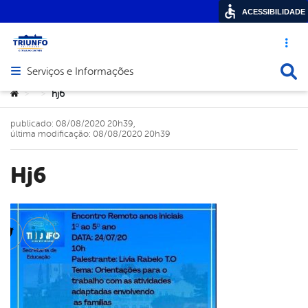
ACESSIBILIDADE
Acesso ráp
Busca
Serviços e Informações
Abrir menu principal de navegação
Você está aqui:
hj6
>
>
publicado: 08/08/2020 20h39,
última modificação: 08/08/2020 20h39
hj6
cebook
Twitter
Linkedin