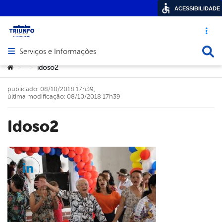
ACESSIBILIDADE
Acesso ráp
Busca
Serviços e Informações
Abrir menu principal de navegação
Você está aqui:
idoso2
>
>
publicado: 08/10/2018 17h39,
última modificação: 08/10/2018 17h39
idoso2
cebook
Twitter
Linkedin