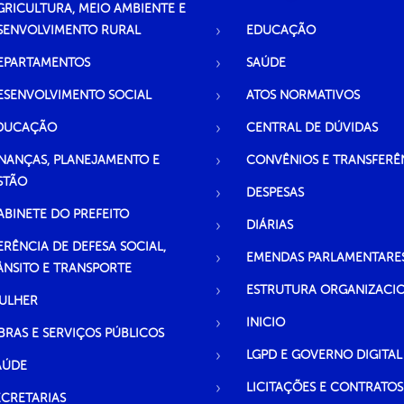
GRICULTURA, MEIO AMBIENTE E
SENVOLVIMENTO RURAL
EDUCAÇÃO
EPARTAMENTOS
SAÚDE
ESENVOLVIMENTO SOCIAL
ATOS NORMATIVOS
DUCAÇÃO
CENTRAL DE DÚVIDAS
INANÇAS, PLANEJAMENTO E
CONVÊNIOS E TRANSFERÊ
STÃO
DESPESAS
ABINETE DO PREFEITO
DIÁRIAS
ERÊNCIA DE DEFESA SOCIAL,
EMENDAS PARLAMENTARE
ÂNSITO E TRANSPORTE
ESTRUTURA ORGANIZACI
ULHER
INICIO
BRAS E SERVIÇOS PÚBLICOS
LGPD E GOVERNO DIGITAL
AÚDE
LICITAÇÕES E CONTRATOS
ECRETARIAS