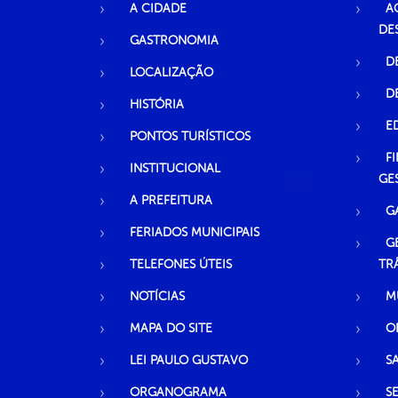
A CIDADE
A
DE
GASTRONOMIA
D
LOCALIZAÇÃO
D
HISTÓRIA
E
PONTOS TURÍSTICOS
F
INSTITUCIONAL
GE
A PREFEITURA
G
FERIADOS MUNICIPAIS
G
TELEFONES ÚTEIS
TR
NOTÍCIAS
M
MAPA DO SITE
O
LEI PAULO GUSTAVO
S
ORGANOGRAMA
S