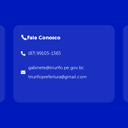
Fale Conosco
(87) 99105-1365
gabinete@triunfo.pe.gov.br;
triunfoprefeitura@gmail.com