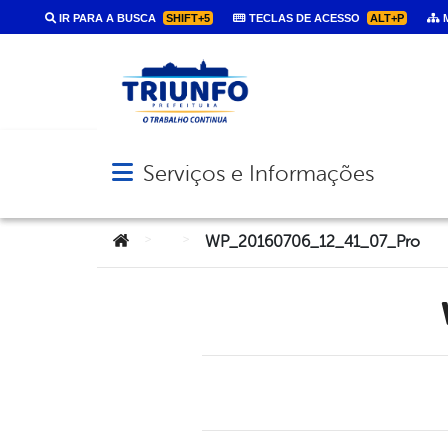
IR PARA A BUSCA
SHIFT+5
TECLAS DE ACESSO
ALT+P
M
Serviços e Informações
Abrir menu principal de navegação
Você está aqui:
>
>
WP_20160706_12_41_07_Pro