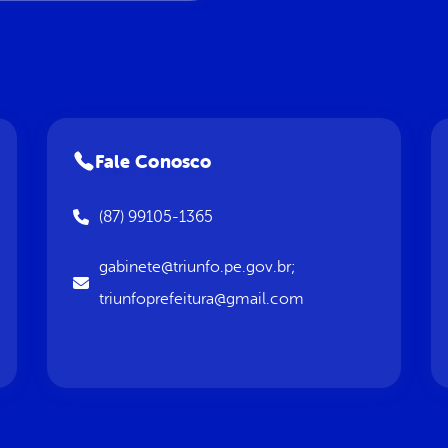
Fale Conosco
(87) 99105-1365
gabinete@triunfo.pe.gov.br;
triunfoprefeitura@gmail.com