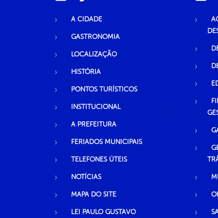
A CIDADE
A
DE
GASTRONOMIA
D
LOCALIZAÇÃO
D
HISTÓRIA
E
PONTOS TURÍSTICOS
F
INSTITUCIONAL
GE
A PREFEITURA
G
FERIADOS MUNICIPAIS
G
TELEFONES ÚTEIS
TR
NOTÍCIAS
M
MAPA DO SITE
O
LEI PAULO GUSTAVO
S