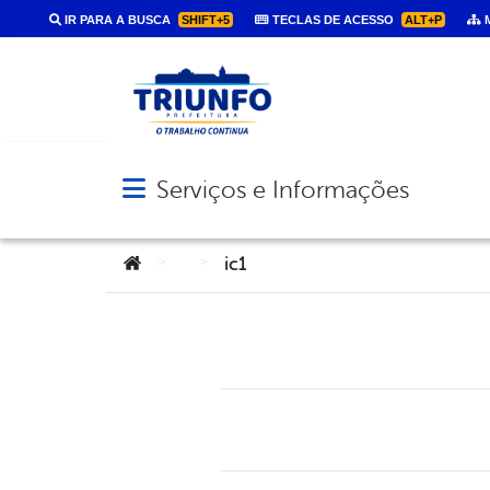
IR PARA A BUSCA
SHIFT+5
TECLAS DE ACESSO
ALT+P
M
Serviços e Informações
Abrir menu principal de navegação
Você está aqui:
>
>
ic1