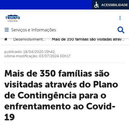
ACESSIBILIDADE
Acesso ráp
Busca
Serviços e Informações
Abrir menu principal de navegação
Você está aqui:
Desenvolvimento Social
Mais de 350 famílias são visitadas através do Plano de Contingência para o enfrentamento ao Covid-19
>
>
publicado: 18/04/2020 15h42,
última modificação: 03/07/2024 00h17
Mais de 350 famílias são
visitadas através do Plano
de Contingência para o
enfrentamento ao Covid-
19