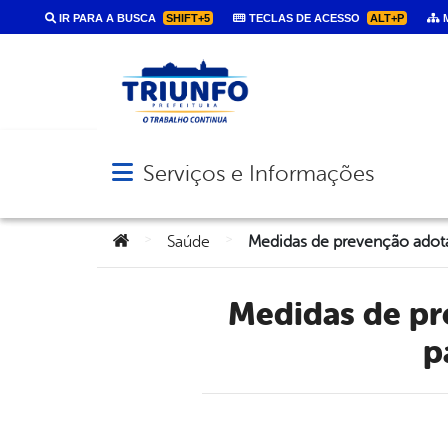
IR PARA A BUSCA
SHIFT+5
TECLAS DE ACESSO
ALT+P
M
Serviços e Informações
Abrir menu principal de navegação
Você está aqui:
>
>
Saúde
Medidas de prevenção adotadas pelo município de Triunfo
p