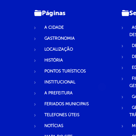
Páginas
Se
A CIDADE
A
DE
GASTRONOMIA
D
LOCALIZAÇÃO
D
HISTÓRIA
E
PONTOS TURÍSTICOS
F
INSTITUCIONAL
GE
A PREFEITURA
G
FERIADOS MUNICIPAIS
G
TELEFONES ÚTEIS
TR
NOTÍCIAS
M