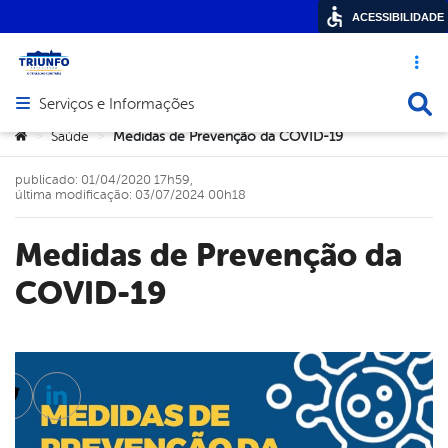
ACESSIBILIDADE
Acesso ráp
Busca
Serviços e Informações
Abrir menu principal de navegação
Você está aqui:
Saúde
Medidas de Prevenção da COVID-19
>
>
publicado: 01/04/2020 17h59,
última modificação: 03/07/2024 00h18
Medidas de Prevenção da
COVID-19
cebook
Twitter
Linkedin