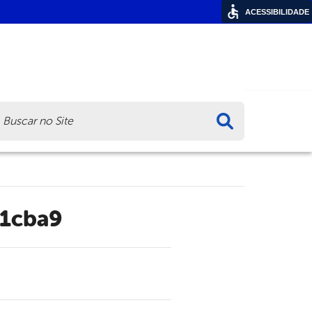
ACESSIBILIDADE
ca
31cba9