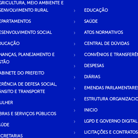
GRICULTURA, MEIO AMBIENTE E
SENVOLVIMENTO RURAL
EDUCAÇÃO
EPARTAMENTOS
SAÚDE
ESENVOLVIMENTO SOCIAL
ATOS NORMATIVOS
DUCAÇÃO
CENTRAL DE DÚVIDAS
INANÇAS, PLANEJAMENTO E
CONVÊNIOS E TRANSFERÊ
STÃO
DESPESAS
ABINETE DO PREFEITO
DIÁRIAS
ERÊNCIA DE DEFESA SOCIAL,
EMENDAS PARLAMENTARE
ÂNSITO E TRANSPORTE
ESTRUTURA ORGANIZACI
ULHER
INICIO
BRAS E SERVIÇOS PÚBLICOS
LGPD E GOVERNO DIGITAL
AÚDE
LICITAÇÕES E CONTRATOS
ECRETARIAS