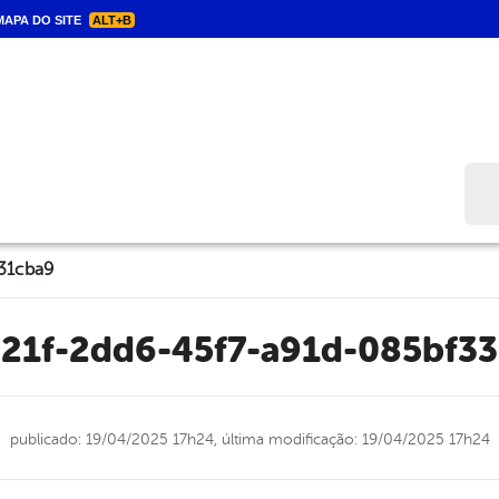
APA DO SITE
ALT+B
Bus
31cba9
321f-2dd6-45f7-a91d-085bf3
publicado: 19/04/2025 17h24,
última modificação: 19/04/2025 17h24