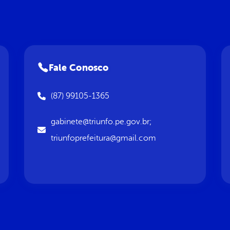
Fale Conosco
(87) 99105-1365
gabinete@triunfo.pe.gov.br;
triunfoprefeitura@gmail.com