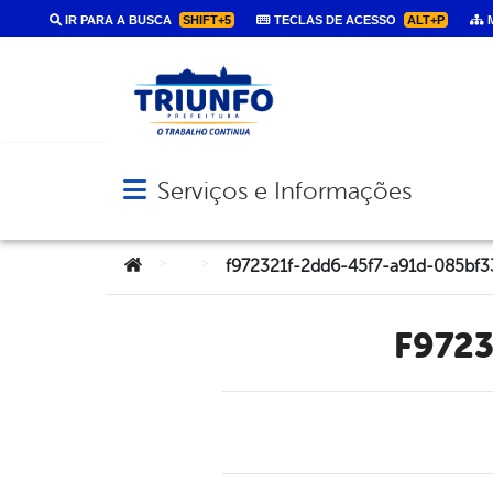
IR PARA A BUSCA
SHIFT+5
TECLAS DE ACESSO
ALT+P
M
Serviços e Informações
Abrir menu principal de navegação
Você está aqui:
>
>
f972321f-2dd6-45f7-a91d-085bf3
f972