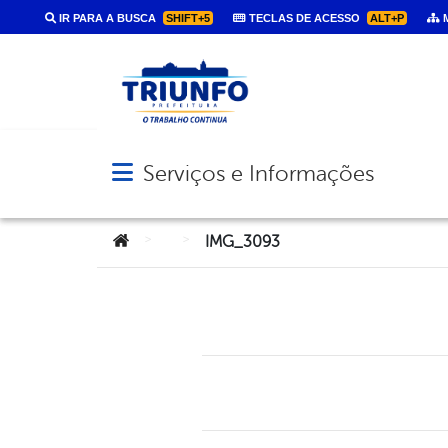
IR PARA A BUSCA
SHIFT+5
TECLAS DE ACESSO
ALT+P
M
Serviços e Informações
Abrir menu principal de navegação
Você está aqui:
>
>
IMG_3093