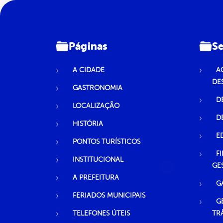
Páginas
Se
A CIDADE
A
DE
GASTRONOMIA
D
LOCALIZAÇÃO
D
HISTÓRIA
E
PONTOS TURÍSTICOS
F
INSTITUCIONAL
GE
A PREFEITURA
G
FERIADOS MUNICIPAIS
G
TELEFONES ÚTEIS
TR