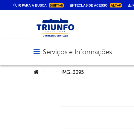
IR PARA A BUSCA
SHIFT+5
TECLAS DE ACESSO
ALT+P
M
Serviços e Informações
Abrir menu principal de navegação
Você está aqui:
>
>
IMG_3095