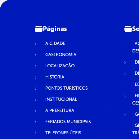
Páginas
Se
A CIDADE
A
DE
GASTRONOMIA
D
LOCALIZAÇÃO
D
HISTÓRIA
E
PONTOS TURÍSTICOS
F
INSTITUCIONAL
GE
A PREFEITURA
G
FERIADOS MUNICIPAIS
G
TELEFONES ÚTEIS
TR