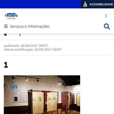
ACESSIBILIDADE
Acesso ráp
Busca
Serviços e Informações
Abrir menu principal de navegação
Você está aqui:
1
>
>
publicado: 16/06/2017 19h57,
última modificação: 16/06/2017 19h57
1
cebook
Twitter
Linkedin