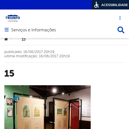
ACESSIBILIDADE
Acesso ráp
Busca
Serviços e Informações
Abrir menu principal de navegação
Você está aqui:
15
>
>
publicado: 16/06/2017 20h19,
última modificação: 16/06/2017 20h19
15
cebook
Twitter
Linkedin