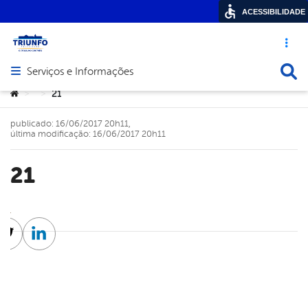
ACESSIBILIDADE
Acesso ráp
Busca
Serviços e Informações
Abrir menu principal de navegação
Você está aqui:
21
>
>
publicado: 16/06/2017 20h11,
última modificação: 16/06/2017 20h11
21
cebook
Twitter
Linkedin