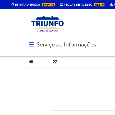
IR PARA A BUSCA
SHIFT+5
TECLAS DE ACESSO
ALT+P
M
Serviços e Informações
Abrir menu principal de navegação
Você está aqui:
>
>
22