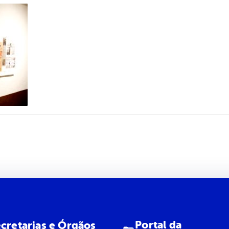
Portal da
cretarias e Órgãos