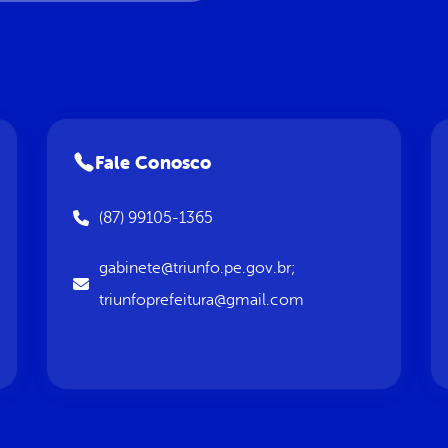
Fale Conosco
(87) 99105-1365
gabinete@triunfo.pe.gov.br;
triunfoprefeitura@gmail.com