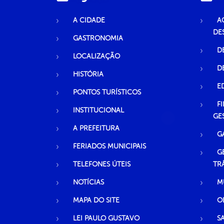
A CIDADE
A
DE
GASTRONOMIA
D
LOCALIZAÇÃO
D
HISTÓRIA
E
PONTOS TURÍSTICOS
F
INSTITUCIONAL
GE
A PREFEITURA
G
FERIADOS MUNICIPAIS
G
TELEFONES ÚTEIS
TR
NOTÍCIAS
M
MAPA DO SITE
O
LEI PAULO GUSTAVO
S