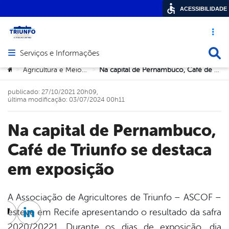
ACESSIBILIDADE
Acesso ráp
Busca
Serviços e Informações
Abrir menu principal de navegação
Você está aqui:
Agricultura e Meio Ambiente
Na capital de Pernambuco, Café de Triunfo se destaca em exposição
>
>
publicado: 27/10/2021 20h09,
última modificação: 03/07/2024 00h11
Na capital de Pernambuco,
Café de Triunfo se destaca
em exposição
A Associação de Agricultores de Triunfo – ASCOF –
esteve em Recife apresentando o resultado da safra
cebook
Twitter
Linkedin
2020/20221. Durante os dias de exposição, dia