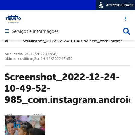
ACESSIBILIDADE
Acesso ráp
Busca
Serviços e Informações
Abrir menu principal de navegação
Você está aqui:
Screenshot_2022-12-24-10-49-52-985_com.instagram.android
>
>
publicado: 24/12/2022 13h50,
última modificação: 24/12/2022 13h50
Screenshot_2022-12-24-
10-49-52-
985_com.instagram.android
cebook
Twitter
Linkedin