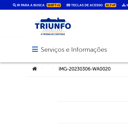
IR PARA A BUSCA
SHIFT+5
TECLAS DE ACESSO
ALT+P
M
Serviços e Informações
Abrir menu principal de navegação
Você está aqui:
>
>
IMG-20230306-WA0020