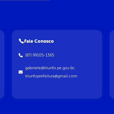
Fale Conosco
(87) 99105-1365
gabinete@triunfo.pe.gov.br;
triunfoprefeitura@gmail.com