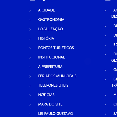
A CIDADE
A
DE
GASTRONOMIA
D
LOCALIZAÇÃO
D
HISTÓRIA
E
PONTOS TURÍSTICOS
F
INSTITUCIONAL
GE
A PREFEITURA
G
FERIADOS MUNICIPAIS
G
TELEFONES ÚTEIS
TR
NOTÍCIAS
M
MAPA DO SITE
O
LEI PAULO GUSTAVO
S