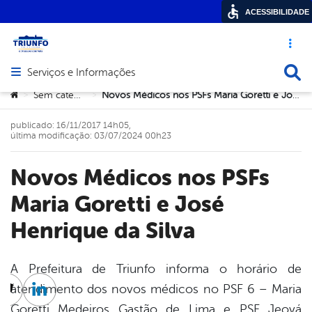
ACESSIBILIDADE
Acesso ráp
Busca
Serviços e Informações
Abrir menu principal de navegação
Você está aqui:
Sem categoria
Novos Médicos nos PSFs Maria Goretti e José Henrique da Silva
>
>
publicado: 16/11/2017 14h05,
última modificação: 03/07/2024 00h23
Novos Médicos nos PSFs
Maria Goretti e José
Henrique da Silva
A Prefeitura de Triunfo informa o horário de
atendimento dos novos médicos no PSF 6 – Maria
cebook
Twitter
Linkedin
Goretti Medeiros Gastão de Lima e PSF Jeová