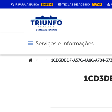
IR PARA A BUSCA
SHIFT+5
TECLAS DE ACESSO
ALT+P
M
Serviços e Informações
Abrir menu principal de navegação
Você está aqui:
>
>
1CD3DBDF-A57C-4A8C-A784-373
1CD3D