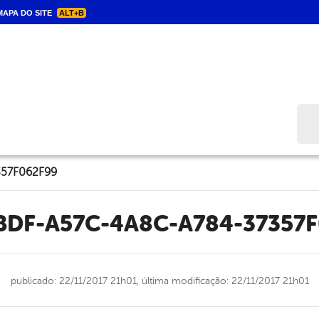
APA DO SITE
ALT+B
Bus
57F062F99
BDF-A57C-4A8C-A784-37357
publicado: 22/11/2017 21h01,
última modificação: 22/11/2017 21h01