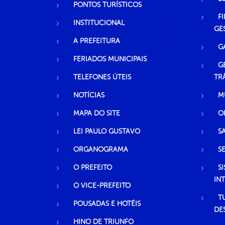
PONTOS TURÍSTICOS
F
INSTITUCIONAL
GE
A PREFEITURA
G
FERIADOS MUNICIPAIS
G
TELEFONES ÚTEIS
TR
NOTÍCIAS
M
MAPA DO SITE
O
LEI PAULO GUSTAVO
S
ORGANOGRAMA
S
O PREFEITO
S
IN
O VICE-PREFEITO
T
POUSADAS E HOTÉIS
DE
HINO DE TRIUNFO