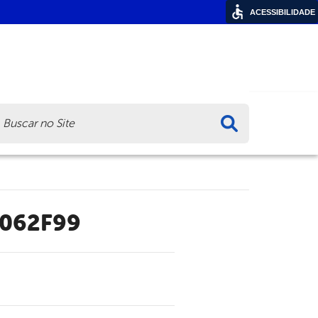
ACESSIBILIDADE
ca
F062F99