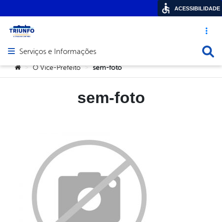
ACESSIBILIDADE
Acesso ráp
Busca
Serviços e Informações
Abrir menu principal de navegação
Você está aqui:
O Vice-Prefeito
sem-foto
>
>
sem-foto