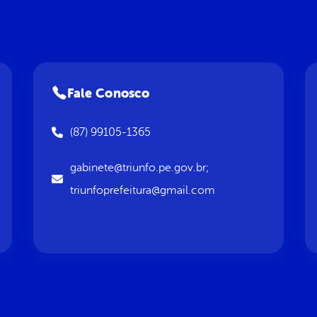
Fale Conosco
(87) 99105-1365
gabinete@triunfo.pe.gov.br;
triunfoprefeitura@gmail.com