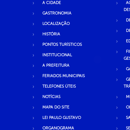
A CIDADE
A
DE
GASTRONOMIA
D
LOCALIZAÇÃO
D
HISTÓRIA
E
PONTOS TURÍSTICOS
F
INSTITUCIONAL
GE
A PREFEITURA
G
FERIADOS MUNICIPAIS
G
TELEFONES ÚTEIS
TR
NOTÍCIAS
M
MAPA DO SITE
O
LEI PAULO GUSTAVO
S
ORGANOGRAMA
S