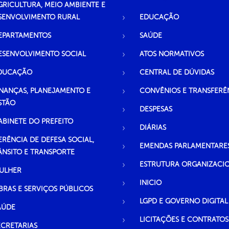
GRICULTURA, MEIO AMBIENTE E
SENVOLVIMENTO RURAL
EDUCAÇÃO
EPARTAMENTOS
SAÚDE
ESENVOLVIMENTO SOCIAL
ATOS NORMATIVOS
DUCAÇÃO
CENTRAL DE DÚVIDAS
INANÇAS, PLANEJAMENTO E
CONVÊNIOS E TRANSFERÊ
STÃO
DESPESAS
ABINETE DO PREFEITO
DIÁRIAS
ERÊNCIA DE DEFESA SOCIAL,
EMENDAS PARLAMENTARE
ÂNSITO E TRANSPORTE
ESTRUTURA ORGANIZACI
ULHER
INICIO
BRAS E SERVIÇOS PÚBLICOS
LGPD E GOVERNO DIGITAL
AÚDE
LICITAÇÕES E CONTRATOS
ECRETARIAS