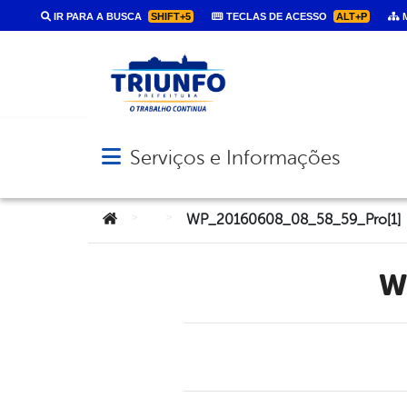
IR PARA A BUSCA
SHIFT+5
TECLAS DE ACESSO
ALT+P
M
Serviços e Informações
Abrir menu principal de navegação
Você está aqui:
>
>
WP_20160608_08_58_59_Pro[1]