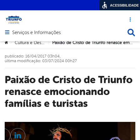
ACESSIBILIDADE
Acesso ráp
Busca
Serviços e Informações
Abrir menu principal de navegação
Você está aqui:
Cultura e Desportos
Paixão de Cristo de Triunfo renasce emocionando famílias e turistas
>
>
publicado: 16/04/2017 03h04,
última modificação: 03/07/2024 00h27
Paixão de Cristo de Triunfo
renasce emocionando
famílias e turistas