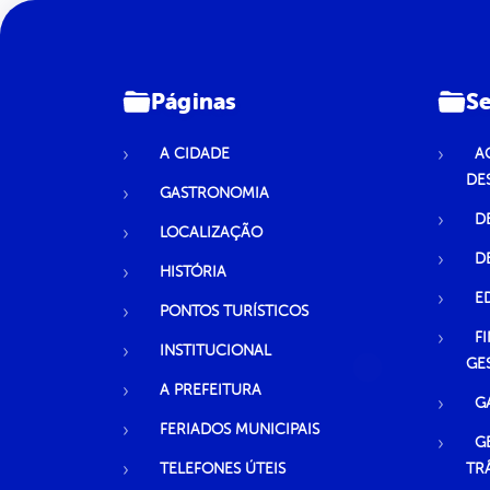
Páginas
Se
A CIDADE
A
DE
GASTRONOMIA
D
LOCALIZAÇÃO
D
HISTÓRIA
E
PONTOS TURÍSTICOS
F
INSTITUCIONAL
GE
A PREFEITURA
G
FERIADOS MUNICIPAIS
G
TELEFONES ÚTEIS
TR