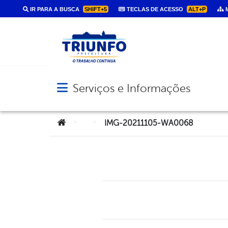
IR PARA A BUSCA
SHIFT+5
TECLAS DE ACESSO
ALT+P
M
Serviços e Informações
Abrir menu principal de navegação
Você está aqui:
>
>
IMG-20211105-WA0068