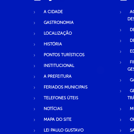
A CIDADE
A
DE
GASTRONOMIA
D
LOCALIZAÇÃO
D
HISTÓRIA
E
PONTOS TURÍSTICOS
F
INSTITUCIONAL
GE
A PREFEITURA
G
FERIADOS MUNICIPAIS
G
TELEFONES ÚTEIS
TR
NOTÍCIAS
M
MAPA DO SITE
O
LEI PAULO GUSTAVO
S