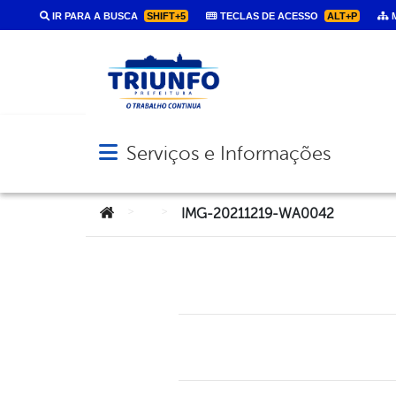
IR PARA A BUSCA
SHIFT+5
TECLAS DE ACESSO
ALT+P
M
Serviços e Informações
Abrir menu principal de navegação
Você está aqui:
>
>
IMG-20211219-WA0042