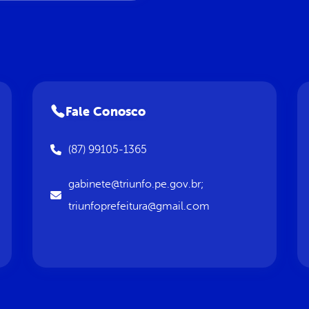
Fale Conosco
(87) 99105-1365
gabinete@triunfo.pe.gov.br;
triunfoprefeitura@gmail.com