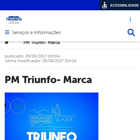
ACESSIBILIDADE
Acesso ráp
Busca
Serviços e Informações
Abrir menu principal de navegação
Você está aqui:
PM Triunfo- Marca
>
>
publicado: 29/09/2017 01h04,
última modificação: 29/09/2017 01h04
PM Triunfo- Marca
cebook
Twitter
Linkedin