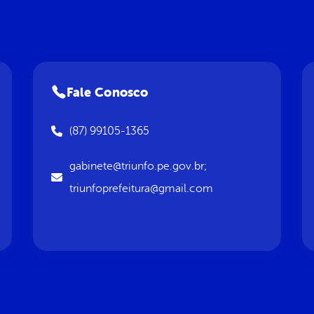
Fale Conosco
(87) 99105-1365
gabinete@triunfo.pe.gov.br;
triunfoprefeitura@gmail.com