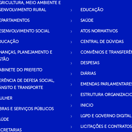
GRICULTURA, MEIO AMBIENTE E
SENVOLVIMENTO RURAL
EDUCAÇÃO
EPARTAMENTOS
SAÚDE
ESENVOLVIMENTO SOCIAL
ATOS NORMATIVOS
DUCAÇÃO
CENTRAL DE DÚVIDAS
INANÇAS, PLANEJAMENTO E
CONVÊNIOS E TRANSFERÊ
STÃO
DESPESAS
ABINETE DO PREFEITO
DIÁRIAS
ERÊNCIA DE DEFESA SOCIAL,
EMENDAS PARLAMENTARE
ÂNSITO E TRANSPORTE
ESTRUTURA ORGANIZACI
ULHER
INICIO
BRAS E SERVIÇOS PÚBLICOS
LGPD E GOVERNO DIGITAL
AÚDE
LICITAÇÕES E CONTRATOS
ECRETARIAS