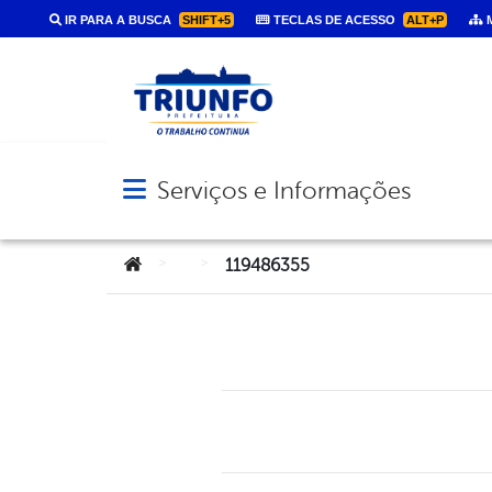
IR PARA A BUSCA
SHIFT+5
TECLAS DE ACESSO
ALT+P
M
Serviços e Informações
Abrir menu principal de navegação
Você está aqui:
>
>
119486355