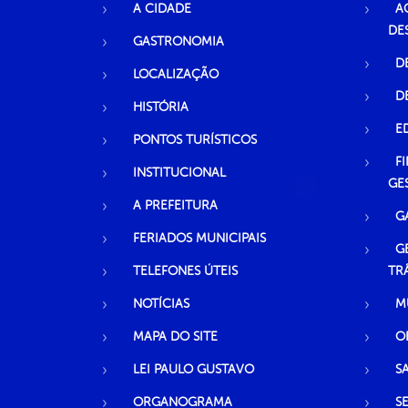
A CIDADE
A
DE
GASTRONOMIA
D
LOCALIZAÇÃO
D
HISTÓRIA
E
PONTOS TURÍSTICOS
F
INSTITUCIONAL
GE
A PREFEITURA
G
FERIADOS MUNICIPAIS
G
TELEFONES ÚTEIS
TR
NOTÍCIAS
M
MAPA DO SITE
O
LEI PAULO GUSTAVO
S
ORGANOGRAMA
S