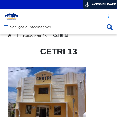
ACESSIBILIDADE
Acesso ráp
Busca
Serviços e Informações
Abrir menu principal de navegação
Você está aqui:
Pousadas e hotéis
CETRI 13
>
>
CETRI 13