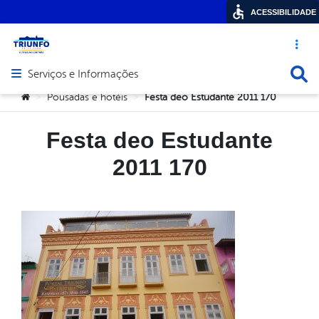
ACESSIBILIDADE
Acesso ráp
Busca
Serviços e Informações
Abrir menu principal de navegação
Você está aqui:
Pousadas e hotéis
Festa deo Estudante 2011 170
>
>
Festa deo Estudante
2011 170