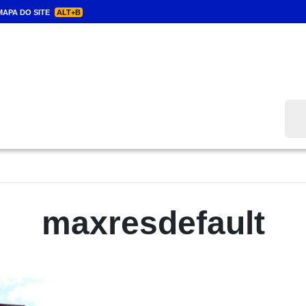
APA DO SITE
ALT+B
Bus
maxresdefault