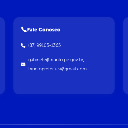
Fale Conosco
(87) 99105-1365
gabinete@triunfo.pe.gov.br;
triunfoprefeitura@gmail.com