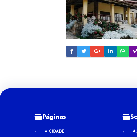
Páginas
Se
A CIDADE
A