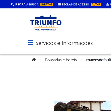
IR PARA A BUSCA
SHIFT+5
TECLAS DE ACESSO
ALT+P
M
Serviços e Informações
Abrir menu principal de navegação
Você está aqui:
>
>
Pousadas e hotéis
maxresdefault