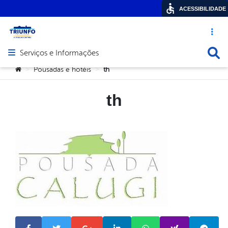
ACESSIBILIDADE
Acesso ráp
Busca
Serviços e Informações
Abrir menu principal de navegação
Você está aqui:
Pousadas e hotéis
th
>
>
th